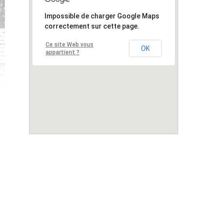
Impossible de charger Google Maps
Impossible de charger Google Maps
correctement sur cette page.
correctement sur cette page.
Ce site Web vous
Ce site Web vous
OK
OK
appartient ?
appartient ?